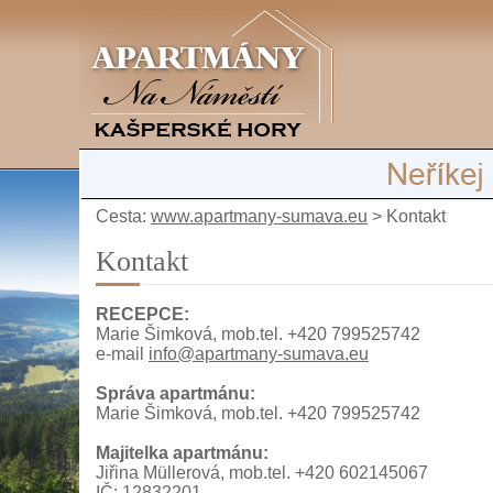
Cesta:
www.apartmany-sumava.eu
>
Kontakt
Kontakt
RECEPCE:
Marie Šimková, mob.tel. +420 799525742
e-mail
info@apartmany-sumava.eu
Správa apartmánu:
Marie Šimková, mob.tel. +420 799525742
Majitelka apartmánu:
Jiřina Müllerová, mob.tel. +420 602145067
IČ: 12832201