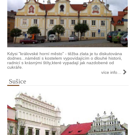
Kdysi "královské horní město" - těžba zlata je tu diskutována
dodnes...náměstí s kostelem vypovídajícím o dlouhé historii,
radnicí s krásnými štíty,které vypadají jak nazdobené od
cukráře.
více info…
Sušice