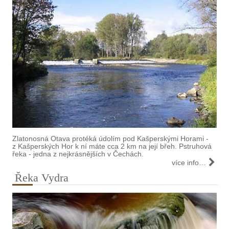
Zlatonosná Otava protéká údolím pod Kašperskými Horami -
z Kašperských Hor k ní máte cca 2 km na její břeh. Pstruhová
řeka - jedna z nejkrásnějších v Čechách.
více info…
Řeka Vydra