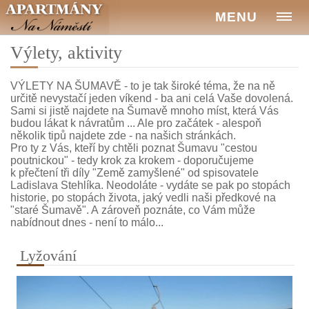
MENU
Výlety, aktivity
VÝLETY NA ŠUMAVĚ - to je tak široké téma, že na ně
určitě nevystačí jeden víkend - ba ani celá Vaše dovolená.
Sami si jistě najdete na Šumavě mnoho míst, která Vás
budou lákat k návratům ... Ale pro začátek - alespoň
několik tipů najdete zde - na našich stránkách.
Pro ty z Vás, kteří by chtěli poznat Šumavu "cestou
poutnickou" - tedy krok za krokem - doporučujeme
k přečtení tři díly "Země zamyšlené" od spisovatele
Ladislava Stehlíka. Neodoláte - vydáte se pak po stopách
historie, po stopách života, jaký vedli naši předkové na
"staré Šumavě". A zároveň poznáte, co Vám může
nabídnout dnes - není to málo...
Lyžování