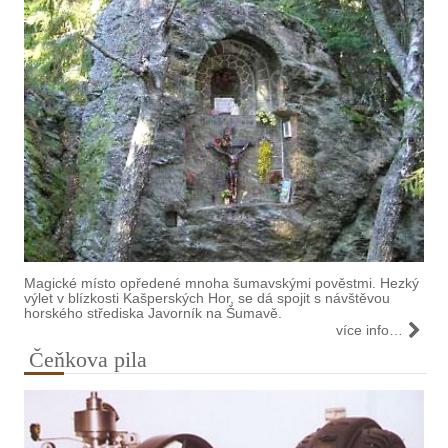
Magické místo opředené mnoha šumavskými pověstmi. Hezký
výlet v blízkosti Kašperských Hor, se dá spojit s návštěvou
horského střediska Javorník na Šumavě.
více info…
Čeňkova pila