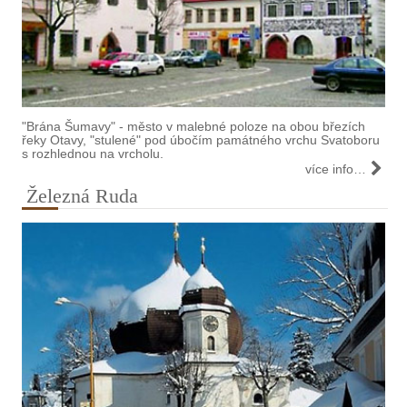
"Brána Šumavy" - město v malebné poloze na obou březích
řeky Otavy, "stulené" pod úbočím památného vrchu Svatoboru
s rozhlednou na vrcholu.
více info…
Železná Ruda