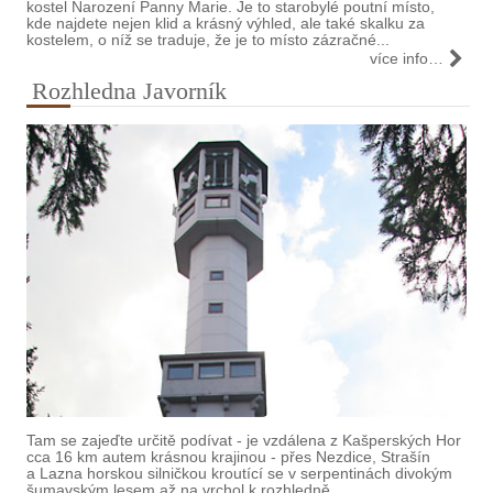
kostel Narození Panny Marie. Je to starobylé poutní místo,
kde najdete nejen klid a krásný výhled, ale také skalku za
kostelem, o níž se traduje, že je to místo zázračné...
více info…
Rozhledna Javorník
Tam se zajeďte určitě podívat - je vzdálena z Kašperských Hor
cca 16 km autem krásnou krajinou - přes Nezdice, Strašín
a Lazna horskou silničkou kroutící se v serpentinách divokým
šumavským lesem až na vrchol k rozhledně.