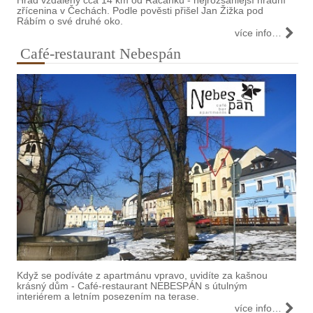
Hrad vzdálený cca 14 km od Račánku - nejrozsáhlejší hradní
zřícenina v Čechách. Podle pověsti přišel Jan Žižka pod
Rábím o své druhé oko.
více info…
Café-restaurant Nebespán
Když se podíváte z apartmánu vpravo, uvidíte za kašnou
krásný dům - Café-restaurant NEBESPÁN s útulným
interiérem a letním posezením na terase.
více info…