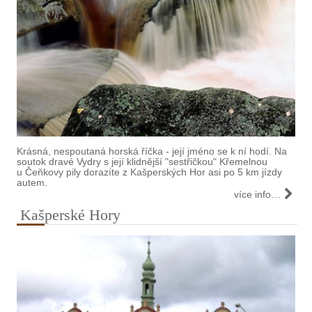
Krásná, nespoutaná horská říčka - její jméno se k ní hodí. Na
soutok dravé Vydry s její klidnější "sestřičkou" Křemelnou
u Čeňkovy pily dorazíte z Kašperských Hor asi po 5 km jízdy
autem.
více info…
Kašperské Hory