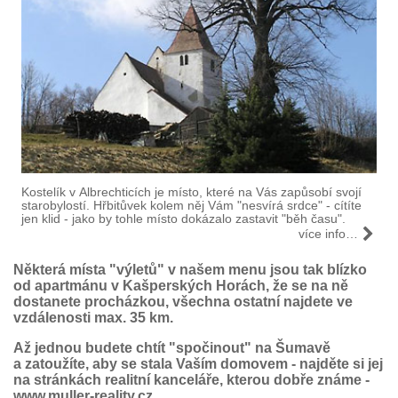
Kostelík v Albrechticích je místo, které na Vás zapůsobí svojí
starobylostí. Hřbitůvek kolem něj Vám "nesvírá srdce" - cítíte
jen klid - jako by tohle místo dokázalo zastavit "běh času".
více info…
Některá místa "výletů" v našem menu jsou tak blízko
od apartmánu v Kašperských Horách, že se na ně
dostanete procházkou, všechna ostatní najdete ve
vzdálenosti max. 35 km.
Až jednou budete chtít "spočinout" na Šumavě
a zatoužíte, aby se stala Vaším domovem - najděte si jej
na stránkách realitní kanceláře, kterou dobře známe -
www.muller-reality.cz