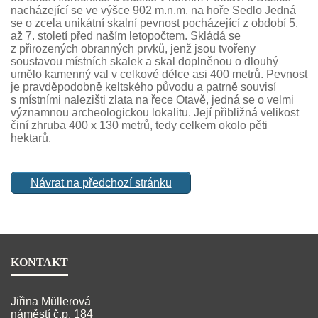
nacházející se ve výšce 902 m.n.m. na hoře Sedlo Jedná
se o zcela unikátní skalní pevnost pocházející z období 5.
až 7. století před naším letopočtem. Skládá se
z přirozených obranných prvků, jenž jsou tvořeny
soustavou místních skalek a skal doplněnou o dlouhý
umělo kamenný val v celkové délce asi 400 metrů. Pevnost
je pravděpodobně keltského původu a patrně souvisí
s místními nalezišti zlata na řece Otavě, jedná se o velmi
významnou archeologickou lokalitu. Její přibližná velikost
činí zhruba 400 x 130 metrů, tedy celkem okolo pěti
hektarů.
Návrat na předchozí stránku
KONTAKT
Jiřina Müllerová
náměstí č.p. 184