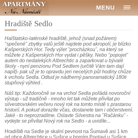
MENU
Hradiště Sedlo
Halštatsko-laténské hradiště, jehož (snad požárem)
"spečené" zbytky valů ještě najdete pod akropolí, je blízko
Kašperských Hor. Tedy výlet "procházkou", na který se
můžete z Kašperských Hor vydat i pěšky. Nebo "popojet"
autem do nedalekých Albrechtic a zaparkovat u bývalé
školy - nyní penzionu Pod Sedlem (určitě Vám tam dají
napít)- pak už je to opravdu jen necelých půl hodiny chůze
k vrcholu Sedla. Odtud je nádherný panoramatický 180ti
stupňový výhled .
Náš tip: Každoročně se na vrchol Sedla pořádá novoroční
výstup - už tradičně - mnoho let tak můžete přivítat po
silvestrovském večeru nový rok na tomto místě s prastarou
historií. A pokud dorazíte včas, dostanete tam i občerstvení.
Jaké - to neprozradíme. Oslavte Silvestra na "Račánku" -
vydejte se přivítat Nový rok na Sedlo - a uvidíte...
Hradiště na Sedle je skalní pevnost na Šumavě asi 1 km
od obce Albrechtice u Sušice v horním Pootaví u Sušice